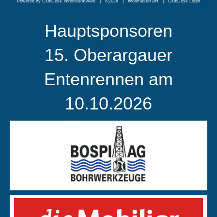
Powered by ClubDesk Vereinssoftware
| ©2026 | Webmaster AH |
ClubDesk Login
Hauptsponsoren
15. Oberargauer
Entenrennen am
10.10.2026